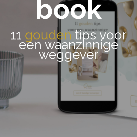
book
11
gouden
tips voor
een waanzinnige
weggever